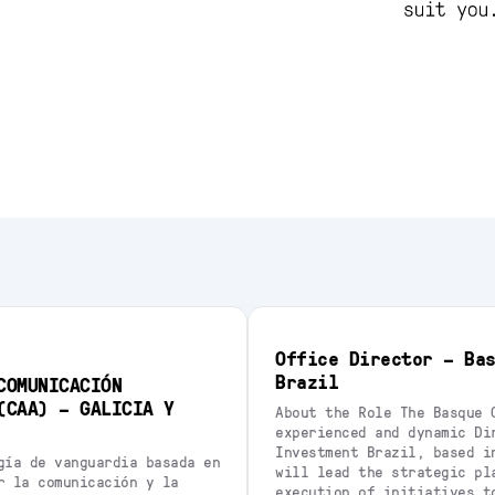
Office Director – Ba
Brazil
COMUNICACIÓN
(CAA) – GALICIA Y
About the Role The Basque 
experienced and dynamic Di
Investment Brazil, based i
gía de vanguardia basada en
will lead the strategic pl
r la comunicación y la
execution of initiatives t