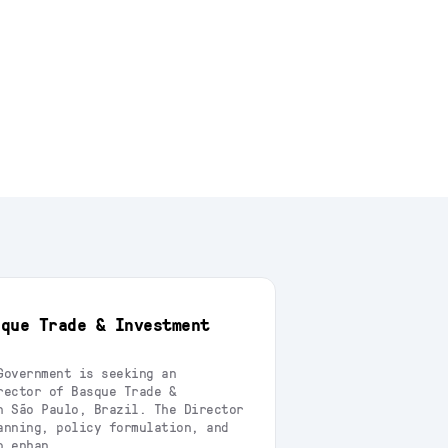
sque Trade & Investment
Government is seeking an
rector of Basque Trade &
n São Paulo, Brazil. The Director
anning, policy formulation, and
o enhan ...