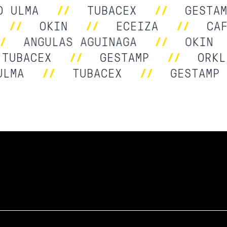
ULMA
//
TUBACEX
//
GESTAMP
A
//
OKIN
//
ECEIZA
//
C
ANGULAS AGUINAGA
//
OKIN
/
TUBACEX
//
GESTAMP
//
OR
MA
//
TUBACEX
//
GESTAMP