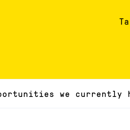
Ta
unities we currently hav