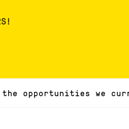
RS!
 opportunities we curren