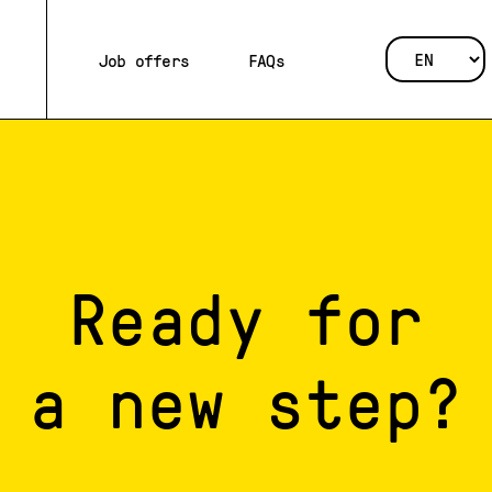
Job offers
FAQs
Ready for
a new step?