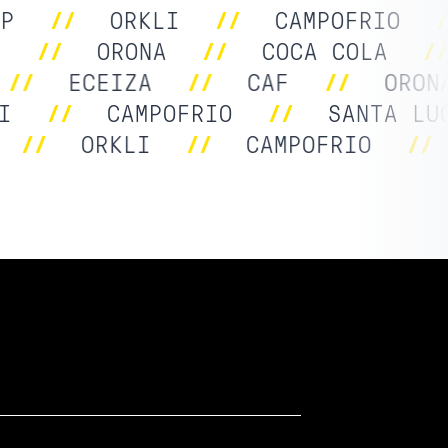
//
ORKLI
//
CAMPOFRIO
//
AF
//
ORONA
//
COCA COLA
/
ECEIZA
//
CAF
//
ORONA
KLI
//
CAMPOFRIO
//
SANTA 
//
ORKLI
//
CAMPOFRIO
//