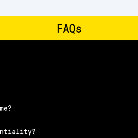
FAQs
me?
entiality?