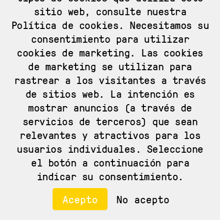
sitio web, consulte nuestra
Política de cookies. Necesitamos su
DIRECTOR/A DE SOCIAL MEDIA Y
consentimiento para utilizar
EITB.EUS
cookies de marketing. Las cookies
Bilbao
Más de 5 años
60.000 € - 90.000 €
de marketing se utilizan para
rastrear a los visitantes a través
de sitios web. La intención es
mostrar anuncios (a través de
servicios de terceros) que sean
relevantes y atractivos para los
usuarios individuales. Seleccione
el botón a continuación para
indicar su consentimiento.
Acepto
No acepto