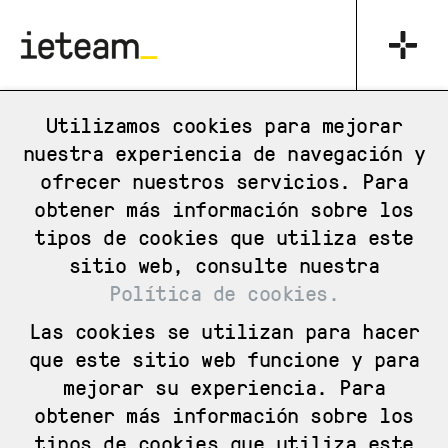
_
Utilizamos cookies para mejorar
nuestra experiencia de navegación y
ofrecer nuestros servicios. Para
Título de la oferta
Descripción
obtener más información sobre los
tipos de cookies que utiliza este
Provincia
sitio web, consulte nuestra
Política de cookies.
Ciudad del centro de trabajo
Las cookies se utilizan para hacer
que este sitio web funcione y para
Limpiar
Filtrar
mejorar su experiencia. Para
obtener más información sobre los
Ofertas de empleo
tipos de cookies que utiliza este